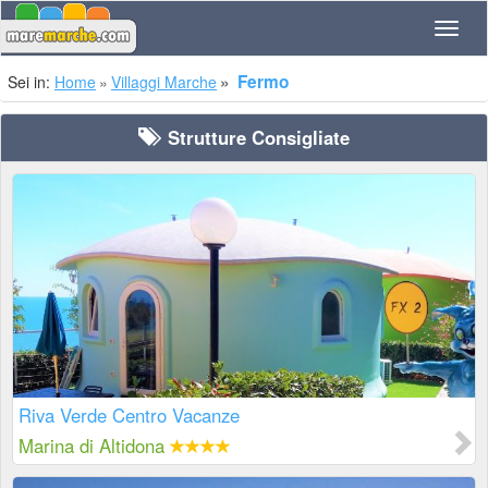
Navig
Fermo
Sei in:
Home
Villaggi Marche
Strutture Consigliate
Riva Verde Centro Vacanze
Marina di Altidona