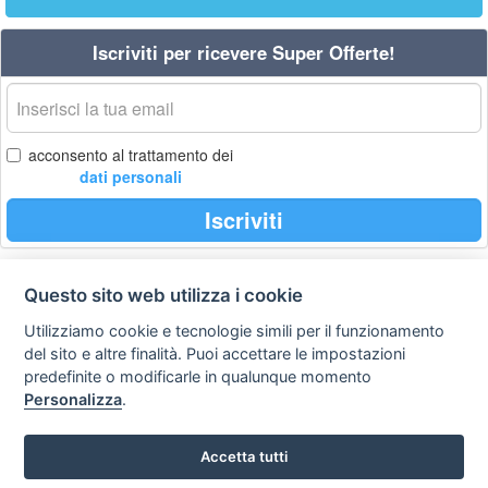
Iscriviti per ricevere Super Offerte!
La
tua
email
acconsento al trattamento dei
dati personali
Iscriviti
Questo sito web utilizza i cookie
Privacy
Avviso
Scrivici
policy
legale
Utilizziamo cookie e tecnologie simili per il funzionamento
del sito e altre finalità. Puoi accettare le impostazioni
Preferenze cookie
predefinite o modificarle in qualunque momento
Personalizza
.
Copyright © 2008
Accetta tutti
SVILUPPO TURISMO ITALIA S.r.L. unipersonale
P.IVA: 01665350433 - R.E.A. FM-195884 Via A. Costa, 2