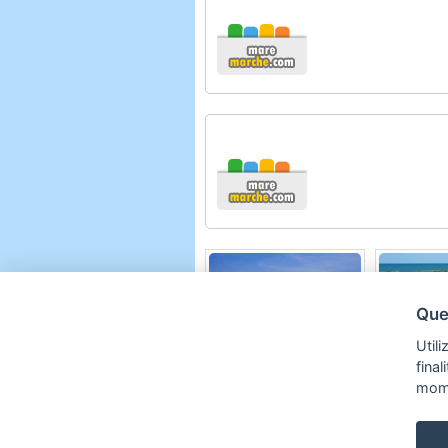
Ques
La Mimosa
Verde Ma
Utili
Fano
Porto Sa
fina
mom
Copyright © 2