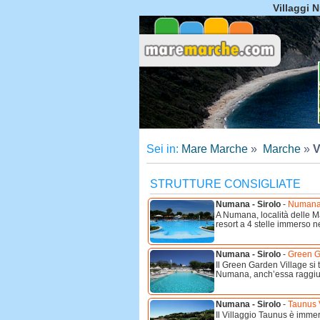
Villaggi 
Sei in:
Mare Marche
»
Marche
»
V
STRUTTURE CONSIGLIATE
Numana - Sirolo
-
Numana B
A Numana, località delle M
resort a 4 stelle immerso ne
Numana - Sirolo
-
Green G
Il Green Garden Village si 
Numana, anch’essa raggiungi
Numana - Sirolo
-
Taunus 
Il Villaggio Taunus è immer