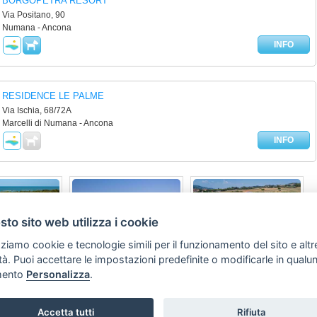
BORGOPETRA RESORT
Via Positano, 90
Numana - Ancona
INFO
RESIDENCE LE PALME
Via Ischia, 68/72A
Marcelli di Numana - Ancona
INFO
to sito web utilizza i cookie
re
Mirage
Calypso
zziamo cookie e tecnologie simili per il funzionamento del sito e altr
n Giorgio
Marina Di Altidona
Cupra Marittima
lità. Puoi accettare le impostazioni predefinite o modificarle in qual
ento
Personalizza
.
008 -
SVILUPPO TURISMO ITALIA S.r.L. unipersonale
- P.IVA: 01665350433 - R.
Via A. Costa, 2 - 63822 Porto San Giorgio (FM)
Accetta tutti
Rifiuta