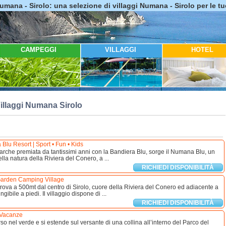
Numana - Sirolo: una selezione di villaggi Numana - Sirolo per le t
CAMPEGGI
VILLAGGI
HOTEL
illaggi Numana Sirolo
lu Resort | Sport • Fun • Kids
arche premiata da tantissimi anni con la Bandiera Blu, sorge il Numana Blu, un
lla natura della Riviera del Conero, a ...
RICHIEDI DISPONIBILITÀ
arden Camping Village
trova a 500mt dal centro di Sirolo, cuore della Riviera del Conero ed adiacente a
bile a piedi. Il villaggio dispone di ...
RICHIEDI DISPONIBILITÀ
Vacanze
so nel verde e si estende sul versante di una collina all’interno del Parco del