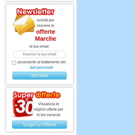
iscriviti per
ricevere le
offerte
Marche
la tua email:
acconsento al trattamento dei
dati personali
Visualizza le
migliori offerte per
le tue vacanze
Scopri Le Offerte