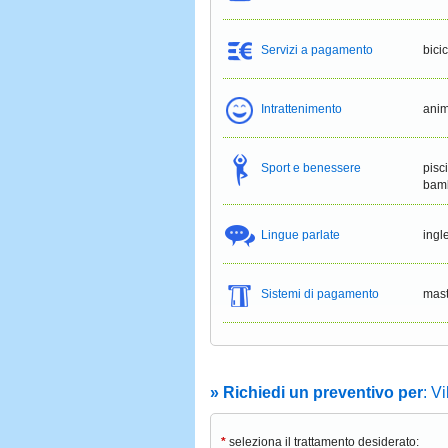
Servizi a pagamento
bici
Intrattenimento
anim
Sport e benessere
pisc
bam
Lingue parlate
ingl
Sistemi di pagamento
mast
» Richiedi un preventivo per
: V
*
seleziona il trattamento desiderato: