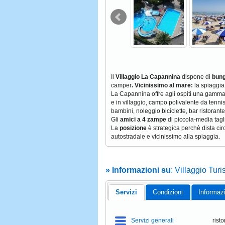
Il
Villaggio La Capannina
dispone di
bung
camper
. Vicinissimo al mare:
la spiaggia
La Capannina offre agli ospiti una gamma
e in villaggio, campo polivalente da tenni
bambini, noleggio biciclette, bar ristorante
Gli
amici a 4 zampe
di piccola-media tagl
La
posizione
è strategica perchè dista circ
autostradale e vicinissimo alla spiaggia.
» Informazioni su
: Villaggio Tur
Servizi
Condizioni
Informaz
Servizi generali
risto