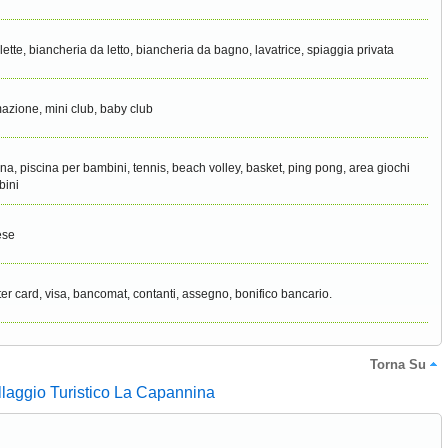
clette, biancheria da letto, biancheria da bagno, lavatrice, spiaggia privata
azione, mini club, baby club
ina, piscina per bambini, tennis, beach volley, basket, ping pong, area giochi
bini
ese
er card, visa, bancomat, contanti, assegno, bonifico bancario.
Torna Su
illaggio Turistico La Capannina