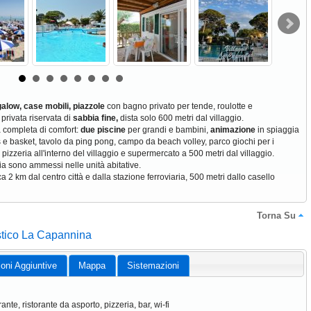
alow, case mobili, piazzole
con bagno privato per tende, roulotte e
 privata riservata di
sabbia fine,
dista solo 600 metri dal villaggio.
 completa di comfort:
due piscine
per grandi e bambini,
animazione
in spiaggia
s e basket, tavolo da ping pong, campo da beach volley, parco giochi per i
 pizzeria all'interno del villaggio e supermercato a 500 metri dal villaggio.
ia sono ammessi nelle unità abitative.
a 2 km dal centro città e dalla stazione ferroviaria, 500 metri dallo casello
Torna Su
istico La Capannina
ioni Aggiuntive
Mappa
Sistemazioni
rante, ristorante da asporto, pizzeria, bar, wi-fi