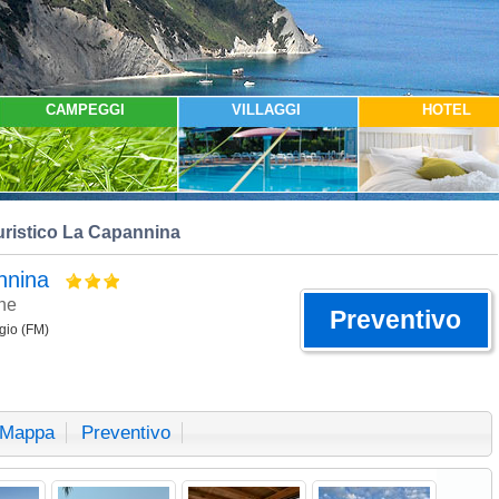
CAMPEGGI
VILLAGGI
HOTEL
Turistico La Capannina
annina
he
Preventivo
rgio (FM)
Mappa
Preventivo