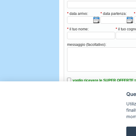
*
data arrivo:
*
data partenza:
*
*
il tuo nome:
*
il tuo cog
messaggio (facoltativo):
voglio ricevere le SUPER OFFERTE t
ho intenzione di portare animali domes
Ques
ho letto e accettato le condizioni nell’i
Utili
fina
mom
Copyright © 2