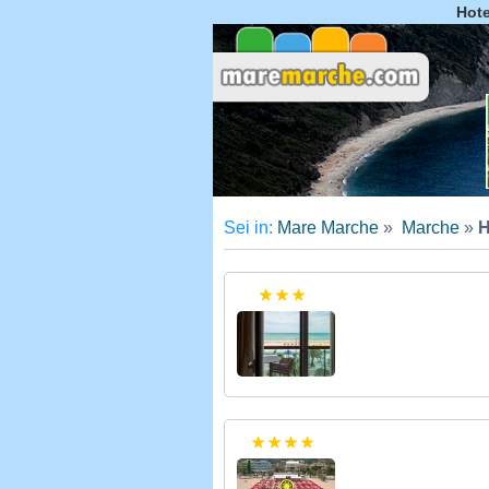
Hote
Sei in:
Mare Marche
»
Marche
»
H