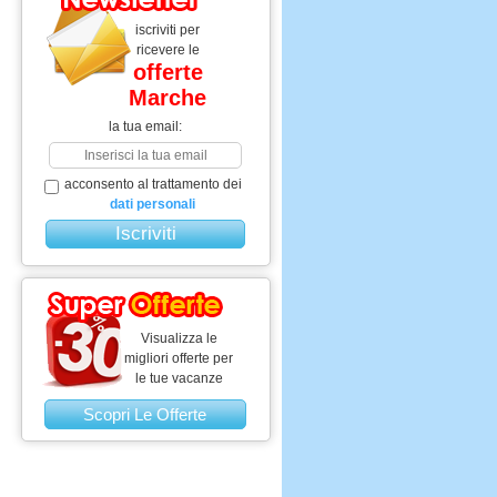
iscriviti per
ricevere le
offerte
Marche
la tua email:
acconsento al trattamento dei
dati personali
Visualizza le
migliori offerte per
le tue vacanze
Scopri Le Offerte