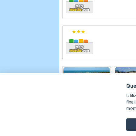
Ques
Verde Mare
Calypso
Utili
Porto San Giorgio
Cupra Ma
fina
mom
Copyright © 2