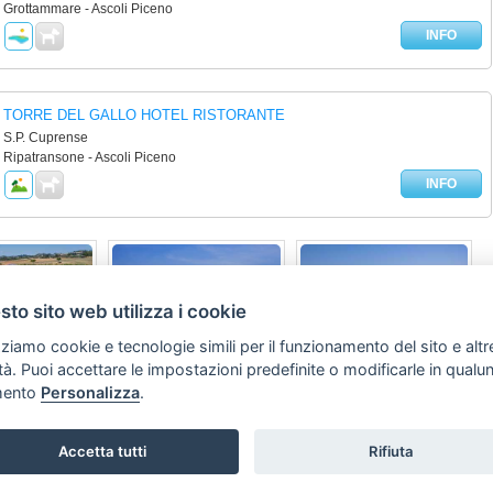
Grottammare - Ascoli Piceno
INFO
TORRE DEL GALLO HOTEL RISTORANTE
S.P. Cuprense
Ripatransone - Ascoli Piceno
INFO
to sito web utilizza i cookie
La Mimosa
Mirage
zziamo cookie e tecnologie simili per il funzionamento del sito e altr
rittima
Fano
Marina Di Altidona
lità. Puoi accettare le impostazioni predefinite o modificarle in qual
ento
Personalizza
.
008 -
SVILUPPO TURISMO ITALIA S.r.L. unipersonale
- P.IVA: 01665350433 - R.
Via A. Costa, 2 - 63822 Porto San Giorgio (FM)
Accetta tutti
Rifiuta
Tel. 0734 677208
Privacy Policy
-
Contatti
-
Inserisci la tua struttura
-
Avviso Legale
-
Preferenze cooki