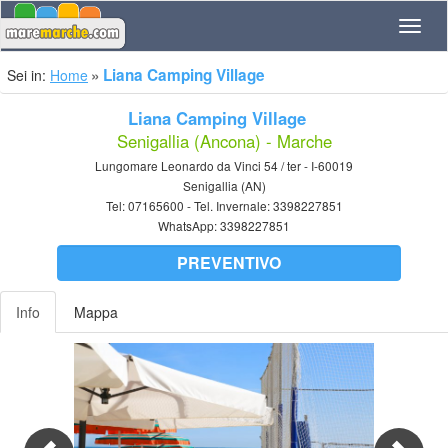
Navig
Liana Camping Village
Sei in:
Home
Liana Camping Village
Senigallia (Ancona) - Marche
Lungomare Leonardo da Vinci 54 / ter - I-60019
Senigallia (AN)
Tel:
07165600
- Tel. Invernale:
3398227851
WhatsApp:
3398227851
PREVENTIVO
Info
Mappa
Previous
Nex